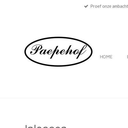
Proef onze ambacht
Ga
direct
naar
de
hoofdinhoud
HOME