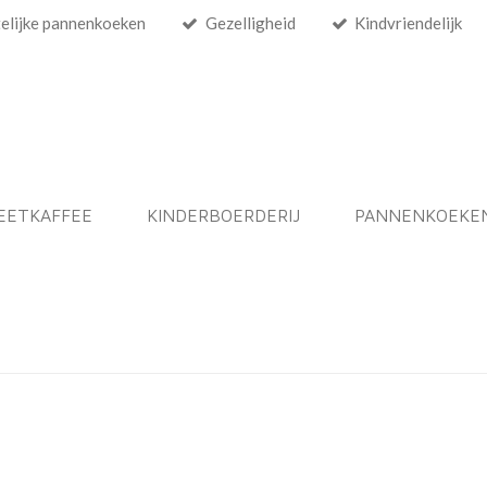
elijke pannenkoeken
Gezelligheid
Kindvriendelijk
EETKAFFEE
KINDERBOERDERIJ
PANNENKOEKE