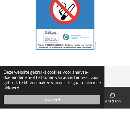
Deze website gebruikt cookies voor analyse-
doeleinden en/of het tonen van advertenties. Door
BTW 0844.589.589
gebruik te blijven maken van de site gaat u hiermee
akkoord.
© 2023 - 2026 Paepehof
Powered by
JouwWeb
Akkoord
Telefoonnummer
Kaart
Facebook
WhatsApp