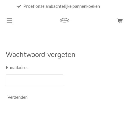
Proef onze ambachtelijke pannenkoeken
Ga
direct
naar
de
hoofdinhoud
Wachtwoord vergeten
E-mailadres
Verzenden