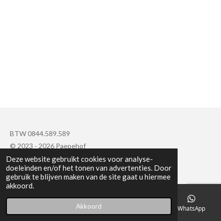
BTW 0844.589.589
© 2023 - 2026 Paepehof
Deze website gebruikt cookies voor analyse-
Powered by
JouwWeb
doeleinden en/of het tonen van advertenties. Door
gebruik te blijven maken van de site gaat u hiermee
akkoord.
Akkoord
Telefoonnummer
Kaart
Facebook
WhatsApp