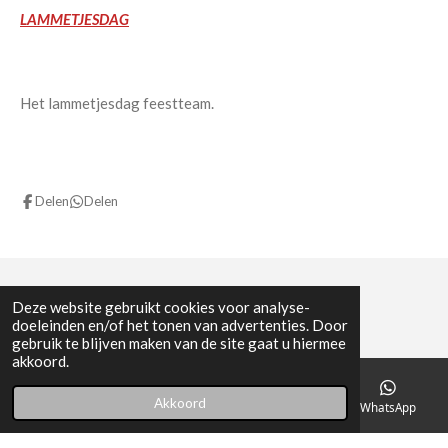
LAMMETJESDAG
Het lammetjesdag feestteam.
Delen
Delen
Deze website gebruikt cookies voor analyse-
BTW 0844.589.589
doeleinden en/of het tonen van advertenties. Door
© 2023 - 2026 Paepehof
gebruik te blijven maken van de site gaat u hiermee
akkoord.
Powered by
JouwWeb
Akkoord
Telefoonnummer
Kaart
Facebook
WhatsApp