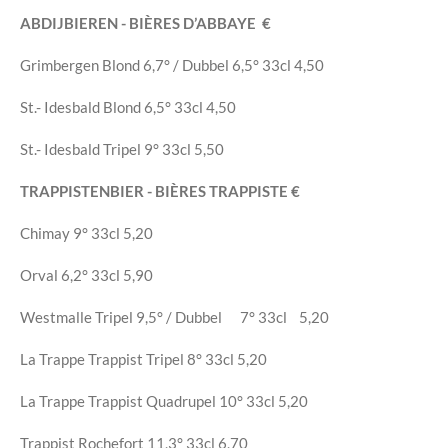
ABDIJBIEREN - BIÈRES D’ABBAYE
€
Grimbergen Blond 6,7° / Dubbel 6,5°
33cl
4,50
St.- Idesbald Blond 6,5°
33cl
4,50
St.- Idesbald Tripel
9°
33cl
5,50
TRAPPISTENBIER
- BIÈRES TRAPPISTE
€
Chimay
9°
33cl
5,20
Orval
6,2°
33cl
5,90
Westmalle Tripel 9,5° / Dubbel 7°
33cl
5,20
La Trappe Trappist Tripel
8°
33cl
5,20
La Trappe Trappist Quadrupel
10°
33cl
5,20
Trappist Rochefort
11,3°
33cl
6,70