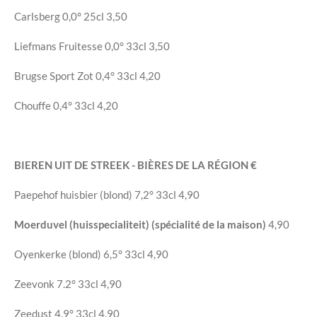
Carlsberg
0,0°
25cl
3,50
Liefmans Fruitesse
0,0°
33cl
3,50
Brugse Sport Zot
0,4°
33cl
4,20
Chouffe
0,4°
33cl
4,20
BIEREN UIT DE STREEK - BIÈRES DE LA RÉGION
€
Paepehof huisbier (blond)
7,2°
33cl
4,90
Moerduvel (huisspecialiteit) (spécialité de la maison)
4,90
Oyenkerke (blond)
6,5°
33cl
4,90
Zeevonk
7.2°
33cl
4,90
Zeedust
4,9°
33cl
4,90