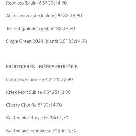
Roodkop (bruin)
6,5°
33cl
4,90
All Inclusive (sterk blond)
8°
33cl
4,90
Te
rrest (golden tripel)
8°
33cl
4,90
Single Green 2024 (blond)
5,5°
33cl
4,90
FRUITBIEREN - BIÈRES FRUITÉE
€
Liefmans Fruitesse
4,2°
25cl
3,90
Kriek Mort Subite
4,5°
25cl
3,90
Cherry Chouffe
8°
33cl
4,70
Kasteelbier Rouge
8°
33cl
4,70
Kasteelbier Framboise
7°
33cl
4,70