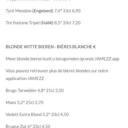
Tynt Meodow
(Engeland)
7,4°
33cl
6,90
Tre Fontane Tripel
(Italië)
8,5°
33cl
7,20
BLONDE WITTE BIEREN -
BIÈRES BLANCHE
€
Meer blonde bieren kunt u terugvinden op onze JAMEZZ-app
Vous pouvez retrouver plus de bières blondes sur notre
application JAMEZZ
Brugs Tarwebier
4,8°
25cl
3,50
Maes
5,2°
25cl
2,70
Vedett Extra Blond
5,2°
33cl
4,50
Brugse Zot
6°
33cl
4,50