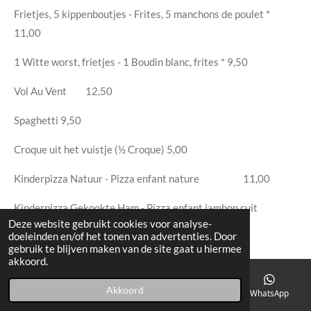
Frietjes, 5 kippenboutjes - Frites, 5 manchons de poulet *
11,00
1 Witte worst, frietjes - 1 Boudin blanc, frites *
9,50
Vol Au Vent
12,50
Spaghetti
9,50
Croque uit het vuistje (½ Croque)
5,00
Kinderpizza Natuur - Pizza enfant nature
11,00
Kinderpizza Gekookte Ham - Pizza enfant jambon cuit
Deze website gebruikt cookies voor analyse-
12,50
doeleinden en/of het tonen van advertenties. Door
gebruik te blijven maken van de site gaat u hiermee
Kinderpizza Hawaï - Pizza enfant Hawaï
13,50
akkoord.
* met appelmoes – avec la compote de pommes
Akkoord
Telefoonnummer
Kaart
Facebook
WhatsApp