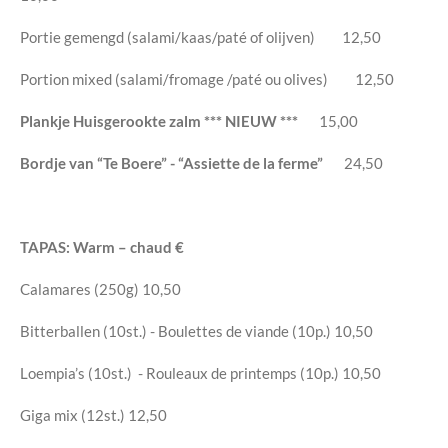
Portie gemengd (salami/kaas/paté of olijven)
12,50
Portion mixed (salami/fromage /paté ou olives)
12,50
Plankje Huisgerookte zalm
***
NIEUW ***
15,00
Bordje van “Te Boere” - “Assiette de la ferme”
24,50
TAPAS
: Warm – chaud
€
Calamares (250g)
10,50
Bitterballen (10st.)
- Boulettes de viande (10p.)
10,50
Loempia’s (10st.) - Rouleaux de printemps (10p.)
10,50
Giga mix (12st.)
12,50