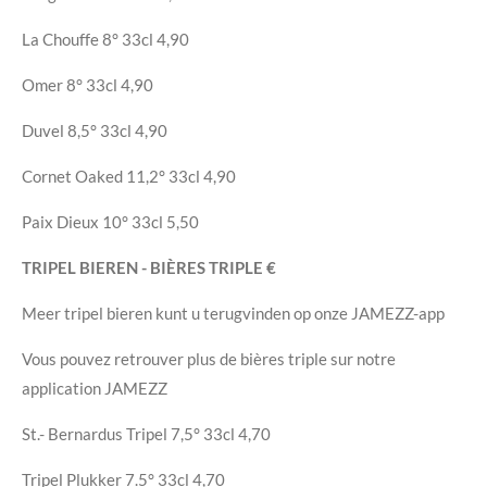
La Chouffe
8°
33cl
4,90
Omer
8°
33cl
4,90
Duvel
8,5°
33cl
4,90
Cornet Oaked
11,2°
33cl
4,90
Paix Dieux
10°
33cl
5,50
TRIPEL BIEREN - BIÈRES TRIPLE
€
Meer tripel bieren kunt u terugvinden op onze JAMEZZ-app
Vous pouvez retrouver plus de bières triple sur notre
application JAMEZZ
St.- Bernardus Tripel
7,5°
33cl
4,70
Tripel Plukker
7.5°
33cl
4,70