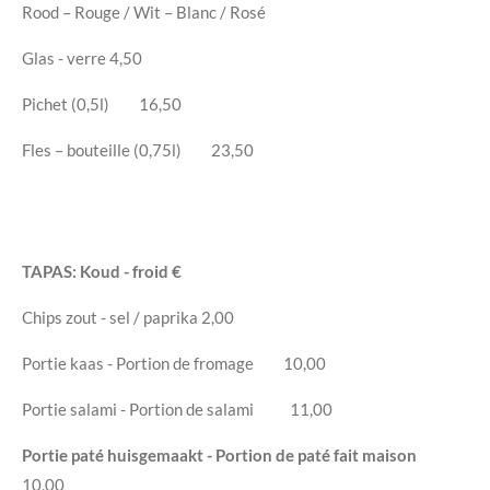
Rood – Rouge / Wit – Blanc / Rosé
Glas - verre
4,50
Pichet (0,5l)
16,50
Fles – bouteille (0,75l)
23,50
TAPAS
: Koud - froid
€
Chips zout - sel / paprika
2,00
Portie kaas - Portion de fromage
10,00
Portie salami
- Portion de salami
11,00
Portie paté huisgemaakt - Portion de paté fait maison
10,00